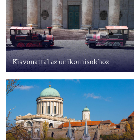
Kisvonattal az unikornisokhoz