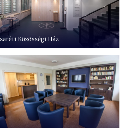
saréti Közösségi Ház