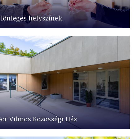
lönleges helyszínek
or Vilmos Közösségi Ház