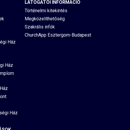
LÁTOGATÓI INFORMÁCIÓ
Történelmi kitekintés
ek
Megközelíthetőség
Szakrális infók
ChurchApp Esztergom-Budapest
égi Ház
gi Ház
emplom
 Ház
ont
ségi Ház
ÁSOK