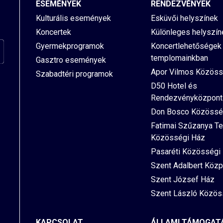
ESEMÉNYEK
RENDEZVÉNYEK
Kulturális események
Esküvői helyszínek
Koncertek
Különleges helyszín
Gyermekprogramok
Koncertlehetőségek
templomainkban
Gasztro események
Apor Vilmos Közöss
Szabadtéri programok
D50 Hotel és
Rendezvényközpont
Don Bosco Közössé
Fatimai Szűzanya T
Közösségi Ház
Pasaréti Közösségi
Szent Adalbert Közp
Szent József Ház
Szent László Közös
KAPCSOLAT
ÁLLAMI TÁMOGAT