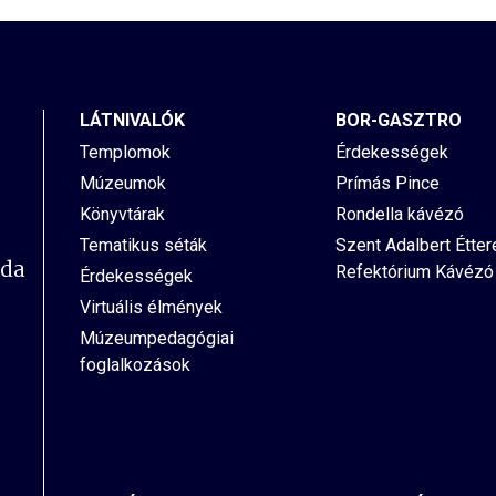
LÁTNIVALÓK
BOR-GASZTRO
Templomok
Érdekességek
Múzeumok
Prímás Pince
Könyvtárak
Rondella kávézó
Tematikus séták
Szent Adalbert Étte
oda
Refektórium Kávézó
Érdekességek
Virtuális élmények
Múzeumpedagógiai
foglalkozások