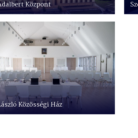
Adalbert Központ
Sz
László Közösségi Ház