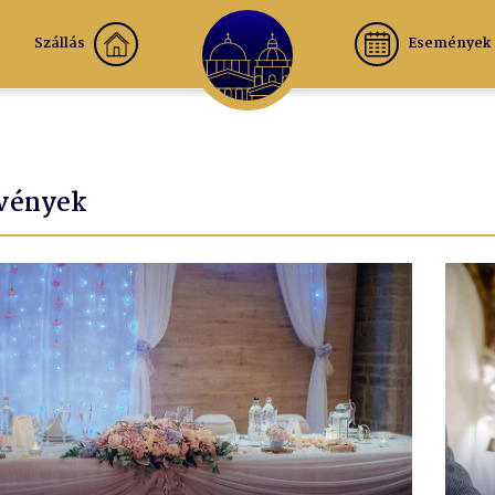
Szállás
Események
vények