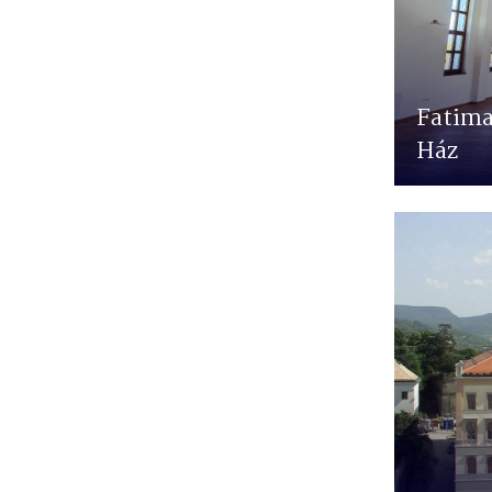
Fatima
Ház