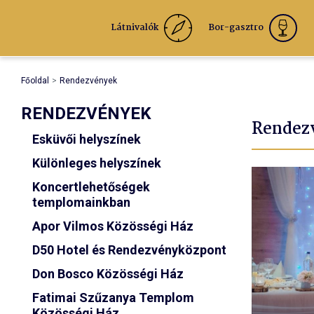
Látnivalók
Bor-gasztro
Főoldal
Rendezvények
RENDEZVÉNYEK
Rendez
Esküvői helyszínek
Különleges helyszínek
Koncertlehetőségek
templomainkban
Apor Vilmos Közösségi Ház
D50 Hotel és Rendezvényközpont
Don Bosco Közösségi Ház
Fatimai Szűzanya Templom
Közösségi Ház