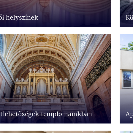
i helyszínek
Kü
tlehetőségek templomainkban
Ap