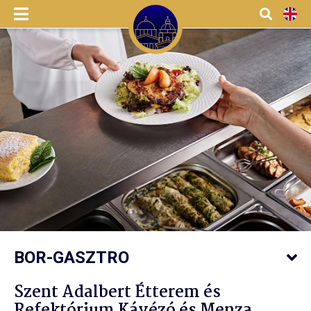
Menü
Kereső
EN
BOR-GASZTRO
Szent Adalbert Étterem és
Refektórium Kávézó és Menza