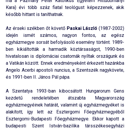
ma a Pázmány Péter Katolikus Egyetem Hittudományi
Kara) évi több száz fiatal teológust képezzenek, akik
később hittant is taníthatnak.
Az érseki székben őt követő
Paskai László
(1987-2002)
idején ismét számos, nagyon fontos, az egész
egyházmegye sorsát befolyásoló esemény történt. 1989-
ben kikiáltották a harmadik köztársaságot, 1990-ben
hivatalosan is diplomáciai csatornák nyíltak országunk és
a Vatikán között. Ennek eredményeként érkezett hazánkba
Angelo Acerbi apostoli nuncius, a Szentszék nagykövete,
és 1991-ben II. János Pál pápa.
A Szentatya 1993-ban kibocsátott Hungarorum Gens
kezdetű rendeletében átszabta Magyarország
egyházmegyéinek határát, valamint új egyházmegyéket is
alakított; így lett az Esztergomi Főegyházmegyéből
Esztergomi-Budapesti Főegyházmegye. Ekkor kapott a
budapesti Szent István-bazilika társszékesegyházi