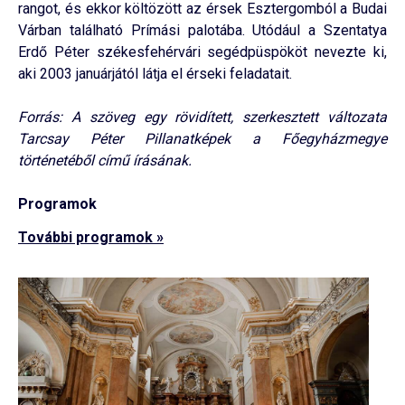
rangot, és ekkor költözött az érsek Esztergomból a Budai
Várban található Prímási palotába. Utódául a Szentatya
Erdő Péter székesfehérvári segédpüspököt nevezte ki,
aki 2003 januárjától látja el érseki feladatait.
Forrás: A szöveg egy rövidített, szerkesztett változata
Tarcsay Péter Pillanatképek a Főegyházmegye
történetéből című írásának.
Programok
További programok »