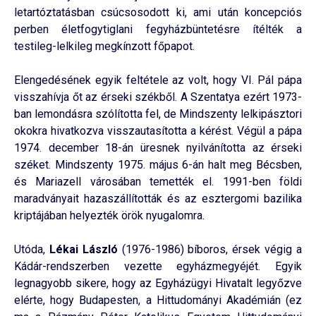
letartóztatásban csúcsosodott ki, ami után koncepciós
perben életfogytiglani fegyházbüntetésre ítélték a
testileg-lelkileg megkínzott főpapot.
Elengedésének egyik feltétele az volt, hogy VI. Pál pápa
visszahívja őt az érseki székből. A Szentatya ezért 1973-
ban lemondásra szólította fel, de Mindszenty lelkipásztori
okokra hivatkozva visszautasította a kérést. Végül a pápa
1974. december 18-án üresnek nyilvánította az érseki
széket. Mindszenty 1975. május 6-án halt meg Bécsben,
és Mariazell városában temették el. 1991-ben földi
maradványait hazaszállították és az esztergomi bazilika
kriptájában helyezték örök nyugalomra.
Utóda,
Lékai László
(1976-1986) bíboros, érsek végig a
Kádár-rendszerben vezette egyházmegyéjét. Egyik
legnagyobb sikere, hogy az Egyházügyi Hivatalt legyőzve
elérte, hogy Budapesten, a Hittudományi Akadémián (ez