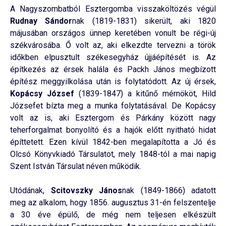
A Nagyszombatból Esztergomba visszaköltözés végül
Rudnay Sándor
nak (1819-1831) sikerült, aki 1820
májusában országos ünnep keretében vonult be régi-új
székvárosába. Ő volt az, aki elkezdte tervezni a török
időkben elpusztult székesegyház újjáépítését is. Az
építkezés az érsek halála és Packh János megbízott
építész meggyilkolása után is folytatódott. Az új érsek,
Kopácsy József
(1839-1847) a kitűnő mérnököt, Hild
Józsefet bízta meg a munka folytatásával. De Kopácsy
volt az is, aki Esztergom és Párkány között nagy
teherforgalmat bonyolító és a hajók előtt nyitható hidat
építtetett. Ezen kívül 1842-ben megalapította a Jó és
Olcsó Könyvkiadó Társulatot, mely 1848-tól a mai napig
Szent István Társulat néven működik.
Utódának,
Scitovszky János
nak (1849-1866) adatott
meg az alkalom, hogy 1856. augusztus 31-én felszentelje
a 30 éve épülő, de még nem teljesen elkészült