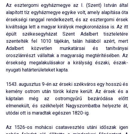
Az esztergomi egyházmegye az I. (Szent) István által
alapított tíz egyházmegye egyike volt, amely alapítása óta
érsekségi ranggal rendelkezett, és az esztergomi érsek
kiváltsága lett a magyar királyok megkoronázása is. Az itt
épült székesegyházat Szent Adalbert tiszteletére
szentelték fel 1010 tájékán, talán hálából azért, mert
Adalbert közvetlen munkatársai és tanítványai
oroszlánrészt vállaltak a magyarság megtérítésében. Az
érsekség megalakulásakor a királyság északi, észak-
nyugati határterületeket kapta.
1543. augusztus 9-én az érseki székváros egy hosszú és
kemény ostrom után török kézre került. Az érsek és a
káptalan még az ostromgyűrű bezáródása előtt
elmenekült, és székhelyét Nagyszombatba helyezte át,
utódai ott is maradtak egészen 1820-ig.
Az 1526-os mohácsi csatavesztés utáni időszak igen