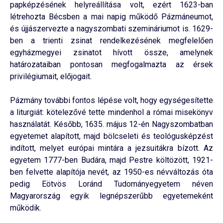
papképzésének helyreállítása volt, ezért 1623-ban
létrehozta Bécsben a mai napig működő Pázmáneumot,
és újjászervezte a nagyszombati szemináriumot is. 1629-
ben a trienti zsinat rendelkezésének megfelelően
egyházmegyei zsinatot hívott össze, amelynek
határozataiban pontosan megfogalmazta az érsek
privilégiumait, előjogait.
Pázmány további fontos lépése volt, hogy egységesítette
a liturgiát: kötelezővé tette mindenhol a római misekönyv
használatát. Később, 1635. május 12-én Nagyszombatban
egyetemet alapított, majd bölcseleti és teológusképzést
indított, melyet európai mintára a jezsuitákra bízott. Az
egyetem 1777-ben Budára, majd Pestre költözött, 1921-
ben felvette alapítója nevét, az 1950-es névváltozás óta
pedig Eötvös Loránd Tudományegyetem néven
Magyarország egyik legnépszerűbb egyetemeként
működik.