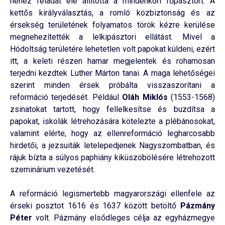
nehéz feladat elé állította a mindenkori főpásztort. A
kettős királyválasztás, a romló közbiztonság és az
érsekség területének folyamatos török kézre kerülése
megnehezítették a lelkipásztori ellátást. Mivel a
Hódoltság területére lehetetlen volt papokat küldeni, ezért
itt, a keleti részen hamar megjelentek és rohamosan
terjedni kezdtek Luther Márton tanai. A maga lehetőségei
szerint minden érsek próbálta visszaszorítani a
reformáció terjedését. Például
Oláh Miklós
(1553-1568)
zsinatokat tartott, hogy fellelkesítse és buzdítsa a
papokat, iskolák létrehozására kötelezte a plébánosokat,
valamint elérte, hogy az ellenreformáció legharcosabb
hirdetői, a jezsuiták letelepedjenek Nagyszombatban, és
rájuk bízta a súlyos paphiány kiküszöbölésére létrehozott
szeminárium vezetését.
A reformáció legismertebb magyarországi ellenfele az
érseki posztot 1616 és 1637 között betöltő
Pázmány
Péter
volt. Pázmány elsődleges célja az egyházmegye