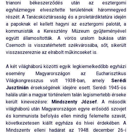
trianoni békeszerződés után az esztergomi
egyházmegye elveszítette területének háromnegyed
részét. A Tanácsköztársaság és a proletárdiktatúra idején
a papoknak el kellett hagyni az esztergomi palotát, a
kommunisták a Keresztény Múzeum gyűjteményével
együtt államosították. A vörös uralom bukása után
Csernoch is visszatérhetett székvárosába, sőt, sikerült
visszaszereznie az elrabolt műkincseket is.
A két világháború közötti egyik legkiemelkedőbb egyházi
esemény Magyarországon az Eucharisztikus
Világkongresszus volt 1938-ban, amely
Serédi
Jusztinián
érsekségének idejére esett. Serédi 1945-ös
halála után a magyar történelem talán legismertebb érseke
került kinevezésre:
Mindszenty József
. A második
világháború után Magyarországon egyre erősödő szovjet
és kommunista befolyás ellen mindig felemelte szavát,
következetesen kiállt egyháza és hívei érdekében. A
Mindszenty elleni hadjárat az 1948. december 26-i