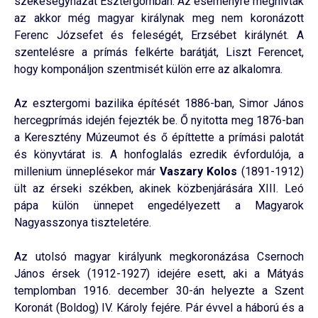
székesegyházat Esztergomban. Az eseményre meghívták
az akkor még magyar királynak meg nem koronázott
Ferenc Józsefet és feleségét, Erzsébet királynét. A
szentelésre a prímás felkérte barátját, Liszt Ferencet,
hogy komponáljon szentmisét külön erre az alkalomra.
Az esztergomi bazilika építését 1886-ban, Simor János
hercegprímás idején fejezték be. Ő nyitotta meg 1876-ban
a Keresztény Múzeumot és ő építtette a prímási palotát
és könyvtárat is. A honfoglalás ezredik évfordulója, a
millenium ünneplésekor már
Vaszary Kolos
(1891-1912)
ült az érseki székben, akinek közbenjárására XIII. Leó
pápa külön ünnepet engedélyezett a Magyarok
Nagyasszonya tiszteletére.
Az utolsó magyar királyunk megkoronázása Csernoch
János érsek (1912-1927) idejére esett, aki a Mátyás
templomban 1916. december 30-án helyezte a Szent
Koronát (Boldog) IV. Károly fejére. Pár évvel a háború és a