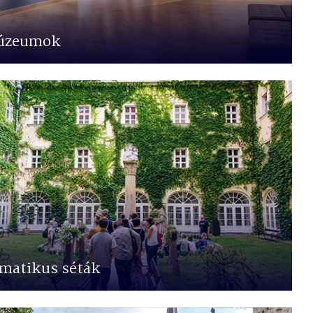
úzeumok
matikus séták