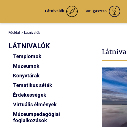
Látnivalók
Bor-gasztro
Főoldal
Látnivalók
LÁTNIVALÓK
Látniva
Templomok
Múzeumok
Könyvtárak
Tematikus séták
Érdekességek
Virtuális élmények
Múzeumpedagógiai
foglalkozások