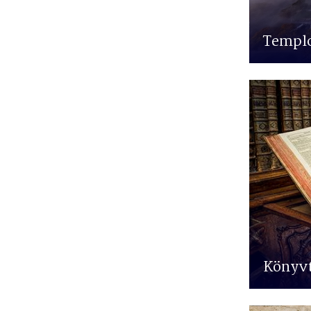
Templ
Könyv