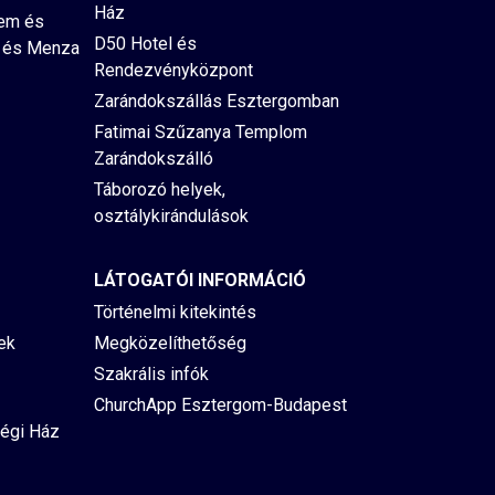
Ház
rem és
D50 Hotel és
 és Menza
Rendezvényközpont
Zarándokszállás Esztergomban
Fatimai Szűzanya Templom
Zarándokszálló
Táborozó helyek,
osztálykirándulások
LÁTOGATÓI INFORMÁCIÓ
Történelmi kitekintés
ek
Megközelíthetőség
Szakrális infók
ChurchApp Esztergom-Budapest
égi Ház