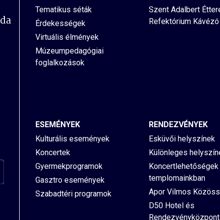
Tematikus séták
Szent Adalbert Étte
oda
Refektórium Kávézó
Érdekességek
Virtuális élmények
Múzeumpedagógiai
foglalkozások
ESEMÉNYEK
RENDEZVÉNYEK
Kulturális események
Esküvői helyszínek
Koncertek
Különleges helyszín
Gyermekprogramok
Koncertlehetőségek
templomainkban
Gasztro események
Apor Vilmos Közöss
Szabadtéri programok
D50 Hotel és
Rendezvényközpont