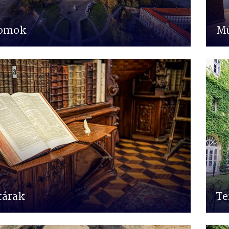
omok
M
tárak
Te