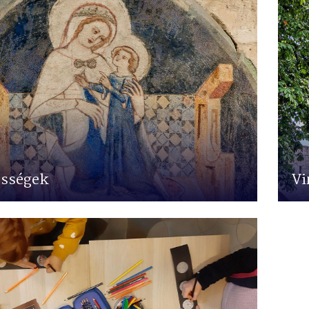
ességek
Vi