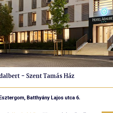
dalbert - Szent Tamás Ház
Esztergom, Batthyány Lajos utca 6.