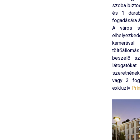
szoba biztos
és 1 darab
fogadására ál
A város sz
elhelyezked
kamerával 
töltőállomás
beszélő sz
látogatóka
szeretnének
vagy 3 fog
exkluzív
Prí