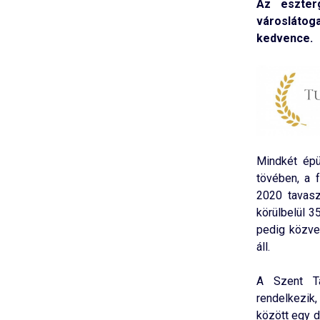
Az eszte
városlátog
kedvence.
Mindkét épü
tövében, a 
2020 tavasz
körülbelül 3
pedig közve
áll.
A Szent T
rendelkezik,
között egy d