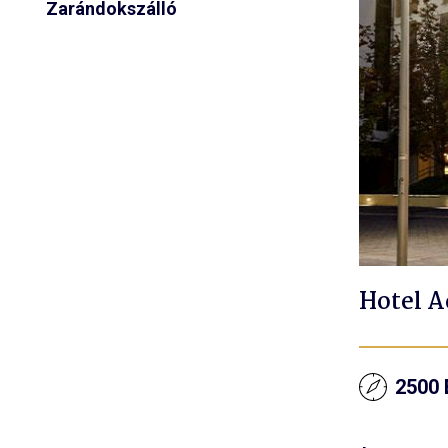
Zarándokszálló
Hotel A
2500 