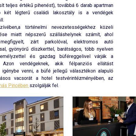
ít teljes értékű pihenést), továbbá 6 darab apartman
 két légterű családi lakosztály is a vendégek
l.
ívében,a történelmi nevezetességekhez közeli
ése miatt népszerű szálláshelynek számít, ahol
megfigyelt, zárt parkolóval, elektromos autó
sal, gyönyörű díszkerttel, barátságos, több nyelven
emélyzettel és gazdag büféreggelivel várják a
t. Azon vendégeknek, akik félpanziós ellátást
 igénybe venni, a büfé jellegű választékon alapuló
ásos vacsorát a hotel testvérintézményében, az
más Pincében
szolgálják fel.