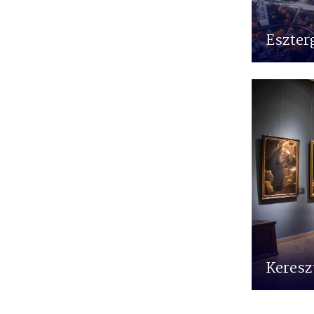
Eszter
Keres