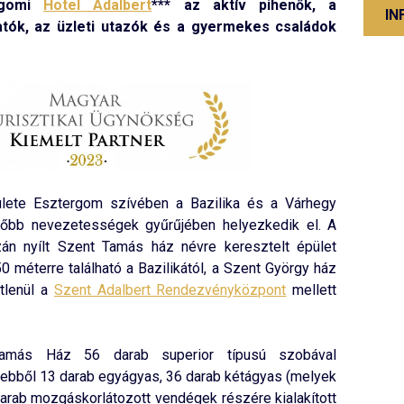
rgomi
Hotel Adalbert
*** az aktív pihenők, a
IN
atók, az üzleti utazók és a gyermekes családok
lete Esztergom szívében a Bazilika és a Várhegy
főbb nevezetességek gyűrűjében helyezkedik el. A
án nyílt Szent Tamás ház névre keresztelt épület
50 méterre található a Bazilikától, a Szent György ház
tlenül a
Szent Adalbert Rendezvényközpont
mellett
amás Ház 56 darab superior típusú szobával
 ebből 13 darab egyágyas, 36 darab kétágyas (melyek
arab mozgáskorlátozott vendégek részére kialakított