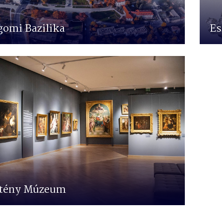
gomi Bazilika
Es
ztény Múzeum