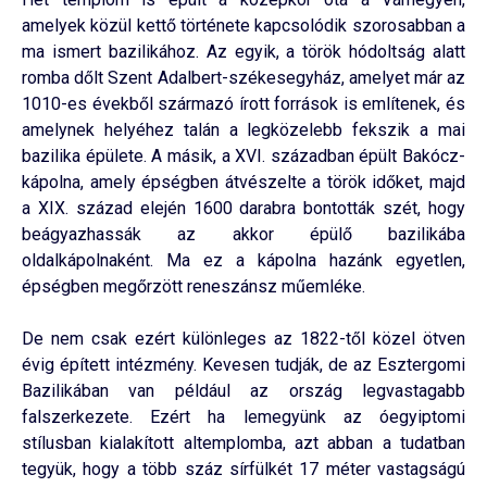
amelyek közül kettő története kapcsolódik szorosabban a
ma ismert bazilikához. Az egyik, a török hódoltság alatt
romba dőlt Szent Adalbert-székesegyház, amelyet már az
1010-es évekből származó írott források is említenek, és
amelynek helyéhez talán a legközelebb fekszik a mai
bazilika épülete. A másik, a XVI. században épült Bakócz-
kápolna, amely épségben átvészelte a török időket, majd
a XIX. század elején 1600 darabra bontották szét, hogy
beágyazhassák az akkor épülő bazilikába
oldalkápolnaként. Ma ez a kápolna hazánk egyetlen,
épségben megőrzött reneszánsz műemléke.
De nem csak ezért különleges az 1822-től közel ötven
évig épített intézmény. Kevesen tudják, de az Esztergomi
Bazilikában van például az ország legvastagabb
falszerkezete. Ezért ha lemegyünk az óegyiptomi
stílusban kialakított altemplomba, azt abban a tudatban
tegyük, hogy a több száz sírfülkét 17 méter vastagságú