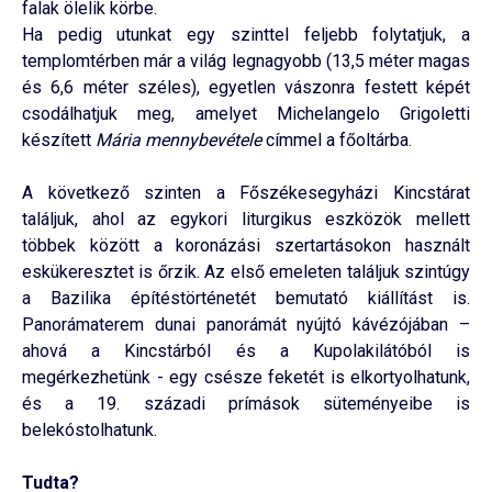
falak ölelik körbe.
Ha pedig utunkat egy szinttel feljebb folytatjuk, a
templomtérben már a világ legnagyobb (13,5 méter magas
és 6,6 méter széles), egyetlen vászonra festett képét
csodálhatjuk meg, amelyet Michelangelo Grigoletti
készített
Mária mennybevétele
címmel a főoltárba.
A következő szinten a Főszékesegyházi Kincstárat
találjuk, ahol az egykori liturgikus eszközök mellett
többek között a koronázási szertartásokon használt
eskükeresztet is őrzik. Az első emeleten találjuk szintúgy
a Bazilika építéstörténetét bemutató kiállítást is.
Panorámaterem dunai panorámát nyújtó kávézójában –
ahová a Kincstárból és a Kupolakilátóból is
megérkezhetünk - egy csésze feketét is elkortyolhatunk,
és a 19. századi prímások süteményeibe is
belekóstolhatunk.
Tudta?