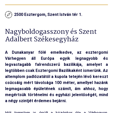
2500 Esztergom, Szent István tér 1.
Nagyboldogasszony és Szent
Adalbert Székesegyház
A Dunakanyar fölé emelkedve, az esztergomi
Várhegyen áll Európa egyik legnagyobb és
legvastagabb falrendszerű bazilikája, amelyet a
legtöbben csak Esztergomi Bazilikaként ismerünk. Az
altemplom padlózatától a kupola tetején lévő kereszt
csúcsáig mért távolsága 100 méter, amellyel hazánk
legmagasabb épületének számít, ám ahhoz, hogy
megértsük történelmi és egyházi jelentőségét, mind
a négy szintjét érdemes bejárni.
Hét templom is épült a középkor óta a Várhegyen,