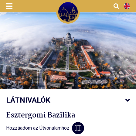
Menü
Kereső
EN
LÁTNIVALÓK
Esztergomi Bazilika
Hozzáadom az Útvonalamhoz