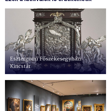
Esztergomi Főszékesegyházi
Kincstár