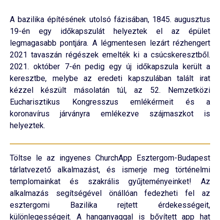
A bazilika építésének utolsó fázisában, 1845. augusztus
19-én egy időkapszulát helyeztek el az épület
legmagasabb pontjára. A légmentesen lezárt rézhengert
2021 tavaszán régészek emelték ki a csúcskeresztből.
2021. október 7-én pedig egy új időkapszula került a
keresztbe, melybe az eredeti kapszulában talált irat
kézzel készült másolatán túl, az 52. Nemzetközi
Eucharisztikus Kongresszus emlékérmeit és a
koronavírus járványra emlékezve szájmaszkot is
helyeztek.
Töltse le az ingyenes ChurchApp Esztergom-Budapest
tárlatvezető alkalmazást, és ismerje meg történelmi
templomainkat és szakrális gyűjteményeinket! Az
alkalmazás segítségével önállóan fedezheti fel az
esztergomi Bazilika rejtett érdekességeit,
különlegességeit. A hanganyaggal is bővített app hat