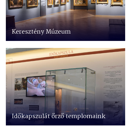
Keresztény Múzeum
Időkapszulát őrző templomaink