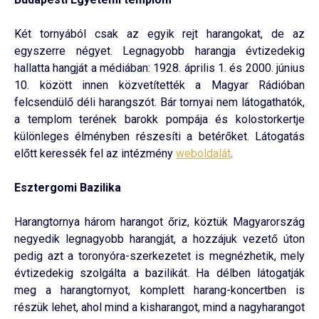
Két tornyából csak az egyik rejt harangokat, de az
egyszerre négyet. Legnagyobb harangja évtizedekig
hallatta hangját a médiában: 1928. április 1. és 2000. június
10. között innen közvetítették a Magyar Rádióban
felcsendülő déli harangszót. Bár tornyai nem látogathatók,
a templom terének barokk pompája és kolostorkertje
különleges élményben részesíti a betérőket. Látogatás
előtt keressék fel az intézmény
weboldalát
.
Esztergomi Bazilika
Harangtornya három harangot őriz, köztük Magyarország
negyedik legnagyobb harangját, a hozzájuk vezető úton
pedig azt a toronyóra-szerkezetet is megnézhetik, mely
évtizedekig szolgálta a bazilikát. Ha délben látogatják
meg a harangtornyot, komplett harang-koncertben is
részük lehet, ahol mind a kisharangot, mind a nagyharangot