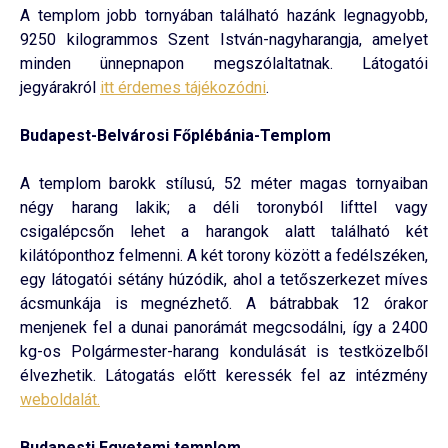
A templom jobb tornyában található hazánk legnagyobb,
9250 kilogrammos Szent István-nagyharangja, amelyet
minden ünnepnapon megszólaltatnak. Látogatói
jegyárakról
itt érdemes tájékozódni
.
Budapest-Belvárosi Főplébánia-Templom
A templom barokk stílusú, 52 méter magas tornyaiban
négy harang lakik; a déli toronyból lifttel vagy
csigalépcsőn lehet a harangok alatt található két
kilátóponthoz felmenni. A két torony között a fedélszéken,
egy látogatói sétány húzódik, ahol a tetőszerkezet míves
ácsmunkája is megnézhető. A bátrabbak 12 órakor
menjenek fel a dunai panorámát megcsodálni, így a 2400
kg-os Polgármester-harang kondulását is testközelből
élvezhetik. Látogatás előtt keressék fel az intézmény
weboldalát.
Budapesti Egyetemi templom