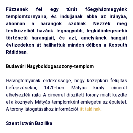
Fűzzenek fel egy túrát főegyházmegyénk
templomtornyaira, és induljanak abba az irányba,
ahonnan a harangok szólnak. Nézzék meg
testközelből hazánk legnagyobb, legkülönlegesebb
történetű harangjait, és azt, amelyiknek hangját
évtizedeken át hallhattuk minden délben a Kossuth
Rádióban.
Budavári Nagyboldogasszony-templom
Harangtornyának érdekessége, hogy középkori felújítás
befejezésekor, 1470-ben Mátyás király címerét
elhelyezték rajta. A címerrel díszített torony miatt kezdte
el a köznyelv Mátyás-templomként emlegetni az épületet.
A torony látogatásához információt
itt találnak
.
Szent István Bazilika