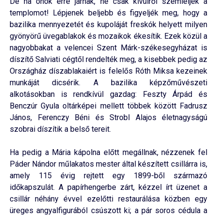
De ha önök erre járnak, ne csak kívülről szemléljék a
templomot! Lépjenek beljebb és figyeljék meg, hogy a
bazilika mennyezetét és kupoláját freskók helyett milyen
gyönyörű üvegablakok és mozaikok ékesítik. Ezek közül a
nagyobbakat a velencei Szent Márk-székesegyházat is
díszítő Salviati cégtől rendelték meg, a kisebbek pedig az
Országház díszablakaiért is felelős Róth Miksa kezeinek
munkáját dicsérik. A bazilika képzőművészeti
alkotásokban is rendkívül gazdag: Feszty Árpád és
Benczúr Gyula oltárképei mellett többek között Fadrusz
János, Ferenczy Béni és Strobl Alajos életnagyságú
szobrai díszítik a belső tereit.
Ha pedig a Mária kápolna előtt megállnak, nézzenek fel
Páder Nándor műlakatos mester által készített csillárra is,
amely 115 évig rejtett egy 1899-ből származó
időkapszulát. A papírhengerbe zárt, kézzel írt üzenet a
csillár néhány évvel ezelőtti restaurálása közben egy
üreges angyalfigurából csúszott ki; a pár soros cédula a