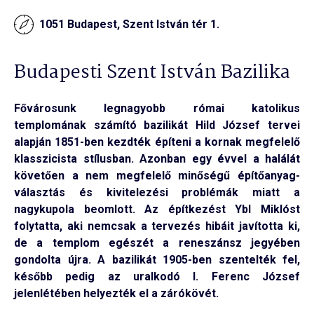
1051 Budapest, Szent István tér 1.
Budapesti Szent István Bazilika
Fővárosunk legnagyobb római katolikus
templomának számító bazilikát Hild József tervei
alapján 1851-ben kezdték építeni a kornak megfelelő
klasszicista stílusban. Azonban egy évvel a halálát
követően a nem megfelelő minőségű építőanyag-
választás és kivitelezési problémák miatt a
nagykupola beomlott. Az építkezést Ybl Miklóst
folytatta, aki nemcsak a tervezés hibáit javította ki,
de a templom egészét a reneszánsz jegyében
gondolta újra. A bazilikát 1905-ben szentelték fel,
később pedig az uralkodó I. Ferenc József
jelenlétében helyezték el a zárókövét.