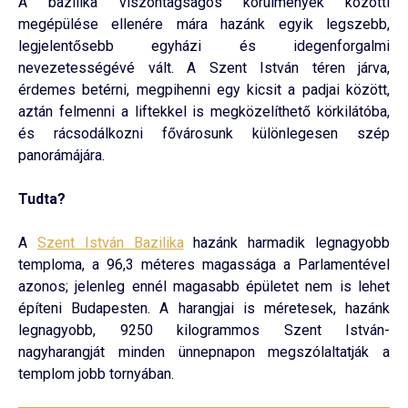
A bazilika viszontagságos körülmények közötti
megépülése ellenére mára hazánk egyik legszebb,
legjelentősebb egyházi és idegenforgalmi
nevezetességévé vált. A Szent István téren járva,
érdemes betérni, megpihenni egy kicsit a padjai között,
aztán felmenni a liftekkel is megközelíthető körkilátóba,
és rácsodálkozni fővárosunk különlegesen szép
panorámájára.
Tudta?
A
Szent István Bazilika
hazánk harmadik legnagyobb
temploma, a 96,3 méteres magassága a Parlamentével
azonos; jelenleg ennél magasabb épületet nem is lehet
építeni Budapesten. A harangjai is méretesek, hazánk
legnagyobb, 9250 kilogrammos Szent István-
nagyharangját minden ünnepnapon megszólaltatják a
templom jobb tornyában.