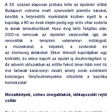
A XX. század alaposan próbára tette az épületet: előbb
Budapest ostroma miatt szenvedett jelentős károkat,
később a helyreállító munkálatok közben égett le a
kupolája, a 80-as évek elején pedig egy erős vihar sodorta
le annak lemezborítását. Húsz évig tartó felújítás után,
2003-ra nemcsak az épületet varázsolták újjá, de
renoválták a templom valamennyi műtárgyát,
a mozaikokat, a képeket, a szobrokat és
az ólomüveg ablakokat. Ekkor létesült kupolájában egy
körkilátó, és ekkor kapott az épület új díszkivilágítást is.
Az adventi időszakban az előtte fekvő téren több mint tíz
éve tartanak karácsonyi vásárt, amely során esténként
különleges fényfestményekbe öltöztetik a bazilika
homlokzatát.
Mozaikképek, színes üvegablakok, időkapszulát rejtő
csillár