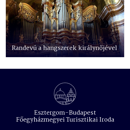
Randevú a hangszerek királynőjével
Esztergom-Budapest
Főegyházmegyei Turisztikai Iroda