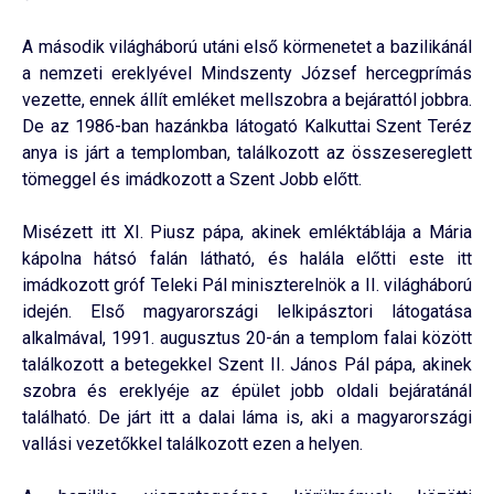
A második világháború utáni első körmenetet a bazilikánál
a nemzeti ereklyével Mindszenty József hercegprímás
vezette, ennek állít emléket mellszobra a bejárattól jobbra.
De az 1986-ban hazánkba látogató Kalkuttai Szent Teréz
anya is járt a templomban, találkozott az összesereglett
tömeggel és imádkozott a Szent Jobb előtt.
Misézett itt XI. Piusz pápa, akinek emléktáblája a Mária
kápolna hátsó falán látható, és halála előtti este itt
imádkozott gróf Teleki Pál miniszterelnök a II. világháború
idején. Első magyarországi lelkipásztori látogatása
alkalmával, 1991. augusztus 20-án a templom falai között
találkozott a betegekkel Szent II. János Pál pápa, akinek
szobra és ereklyéje az épület jobb oldali bejáratánál
található. De járt itt a dalai láma is, aki a magyarországi
vallási vezetőkkel találkozott ezen a helyen.