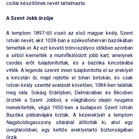
csillár készítőinek nevét tartalmazta.
A Szent Jobb őrzője
A templom 1897-től viseli az első magyar király, Szent
István nevét, akit 1038-ban a székesfehérvári bazilikában
temettek el. Az ezt követő trónviszályos időkben azonban
a sírból kiemelték a mumifikálódott jobb kart, amelynek
csodás erőt tulajdonítottak, és a bazilika kincstárába
vitték. A legenda szerint innen tulajdonította el az ereklyét
a kincstári őr, majd rejtette el bihari birtokán, és csak
István király szentté avatását követően, 1084-ben találták
meg nála. Sokáig Erdélyben, Dalmáciában és Bécsben
őrizték a Szent Jobbot, a világháború idején nyugatra
menekítették, végül 1950-ben a budapesti Szent István
Bazilika plébániájára bízták. A kézereklyét a templom
Nagyboldogasszony oltáránál állították ki, ahol egy
üvegtárolóban, egy kettős ereklyetartó biztonságában
őrzik.