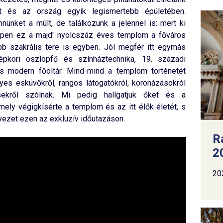
t és az ország egyik legismertebb épületében.
nnünket a múlt, de találkozunk a jelennel is: mert ki
ppen ez a majd' nyolcszáz éves templom a főváros
b szakrális tere is egyben. Jól megfér itt egymás
épkori oszlopfő és színháztechnika, 19. századi
s modern főoltár. Mind-mind a templom történetét
yes esküvőkről, rangos látogatókról, koronázásokról
ekről szólnak. Mi pedig hallgatjuk őket és a
mely végigkísérte a templom és az itt élők életét, s
ezet ezen az exkluzív időutazáson.
R
2
20