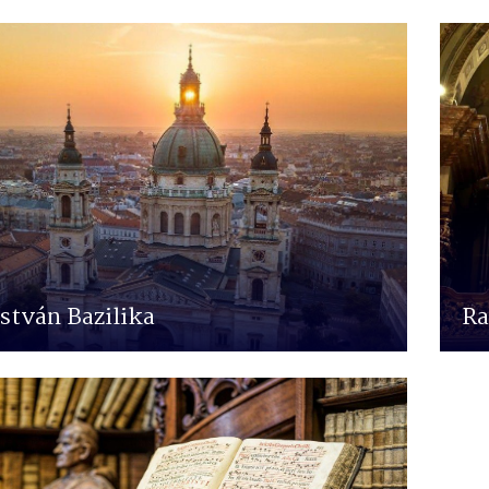
István Bazilika
Ra