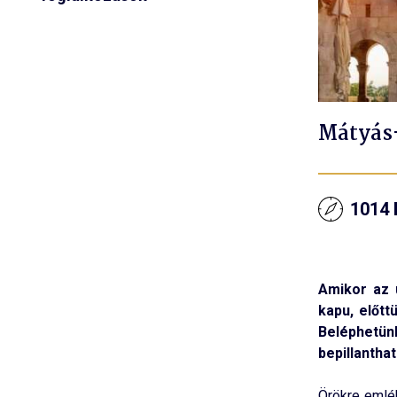
Mátyás-
1014 
Amikor az 
kapu, előtt
Beléphetün
bepillantha
Örökre emlék