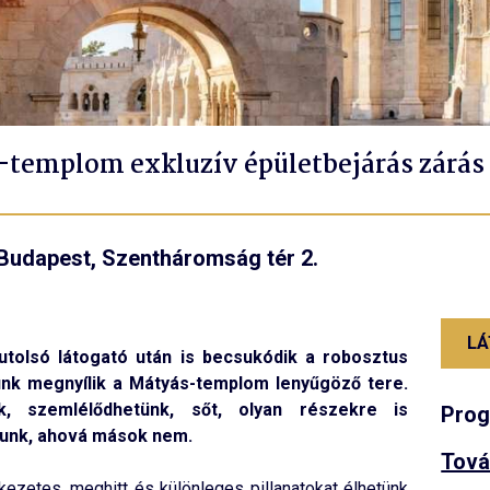
templom exkluzív épületbejárás zárás
Budapest, Szentháromság tér 2.
LÁ
utolsó látogató után is becsukódik a robosztus
ünk megnyílik a Mátyás-templom lenyűgöző tere.
k, szemlélődhetünk, sőt, olyan részekre is
Pro
tunk, ahová mások nem.
Tová
ezetes, meghitt és különleges pillanatokat élhetünk