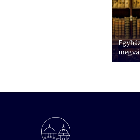
Egyhá
megvál