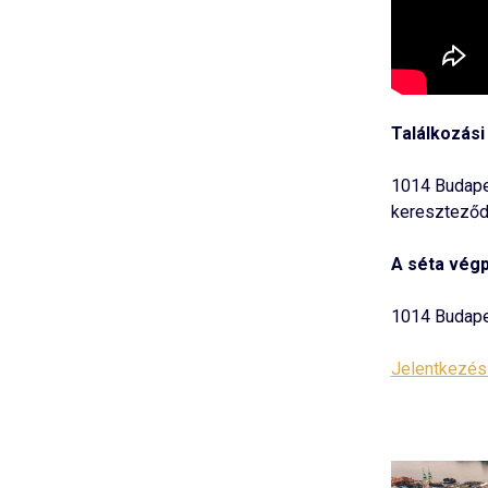
Találkozási
1014 Budapes
kereszteződ
A séta végp
1014 Budape
Jelentkezés 