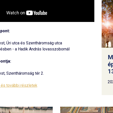
 pont:
t, Úri utca és Szentháromság utca
ésben - a Hadik András lovasszobornál
M
ontja:
é
13
st, Szentháromság tér 2.
20
és további részletek