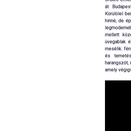
át Budapes
Körülölel be
hinné, de é
legmoderneb
mellett köz
üvegablak é
mesélik: fén
és temetés
harangszót, 
amely végigv