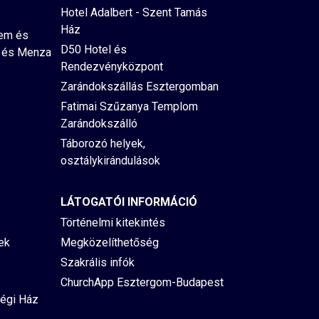
Hotel Adalbert - Szent Tamás
Ház
rem és
D50 Hotel és
 és Menza
Rendezvényközpont
Zarándokszállás Esztergomban
Fatimai Szűzanya Templom
Zarándokszálló
Táborozó helyek,
osztálykirándulások
LÁTOGATÓI INFORMÁCIÓ
Történelmi kitekintés
ek
Megközelíthetőség
Szakrális infók
ChurchApp Esztergom-Budapest
égi Ház