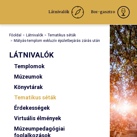
Látnivalók
Bor-gasztro
Főoldal
Látnivalók
Tematikus séták
Mátyás-templom exkluzív épületbejárás zárás után
LÁTNIVALÓK
Templomok
Múzeumok
Könyvtárak
Tematikus séták
Érdekességek
Virtuális élmények
Múzeumpedagógiai
foglalkozások