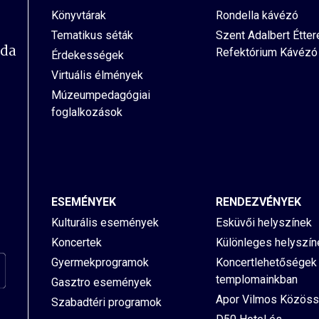
Könyvtárak
Rondella kávézó
Tematikus séták
Szent Adalbert Étte
oda
Refektórium Kávézó
Érdekességek
Virtuális élmények
Múzeumpedagógiai
foglalkozások
ESEMÉNYEK
RENDEZVÉNYEK
Kulturális események
Esküvői helyszínek
Koncertek
Különleges helyszín
Gyermekprogramok
Koncertlehetőségek
templomainkban
Gasztro események
Apor Vilmos Közöss
Szabadtéri programok