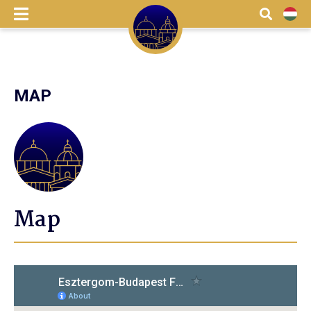
menu
Search
HU
MAP
Map